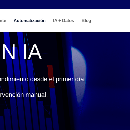
ente
Automatización
IA + Datos
Blog
N IA
ndimiento desde el primer día..
ervención manual.