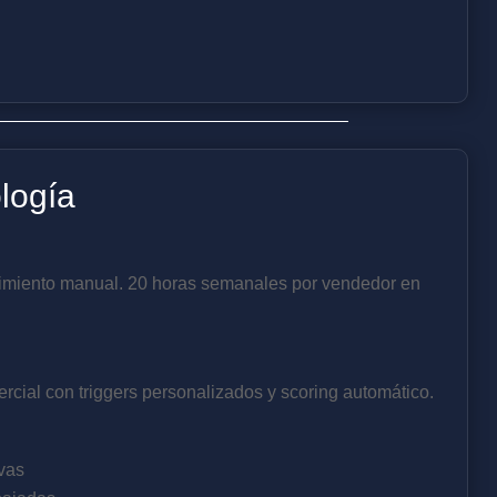
logía
imiento manual. 20 horas semanales por vendedor en
cial con triggers personalizados y scoring automático.
vas