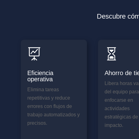
Descubre cómo


Eficiencia
Ahorro de t
operativa
Libera horas va
Elimina tareas
del equipo par
repetitivas y reduce
enfocarse en
errores con flujos de
actividades
trabajo automatizados y
estratégicas d
precisos.
impacto.