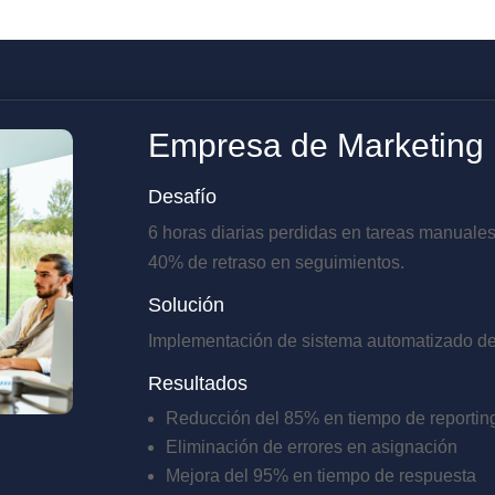
Empresa de Marketing D
Desafío
6 horas diarias perdidas en tareas manuales
40% de retraso en seguimientos.
Solución
Implementación de sistema automatizado de d
Resultados
Reducción del 85% en tiempo de reportin
Eliminación de errores en asignación
Mejora del 95% en tiempo de respuesta