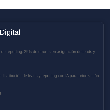
igital
 de reporting. 25% de errores en asignación de leads y
istribución de leads y reporting con IA para priorización.
g