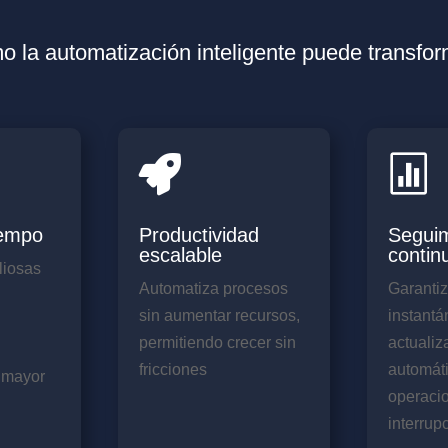
 la automatización inteligente puede transfor


iempo
Productividad
Seguim
escalable
contin
liosas
Automatiza procesos
Garanti
a
sin aumentar recursos,
instantá
permitiendo crecer sin
actualiz
fricciones
automáti
e mayor
operacio
interrup