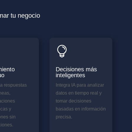
mar tu negocio

iento
Decisiones más
uo
inteligentes
za respuestas
Integra IA para analizar
neas,
datos en tiempo real y
aciones
tomar decisiones
cas y
basadas en información
nes sin
precisa.
ciones.