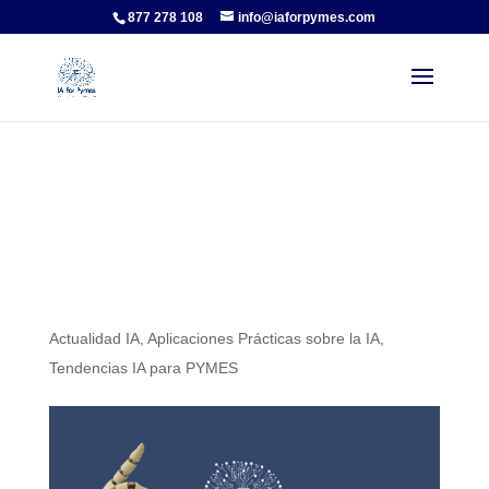
877 278 108
info@iaforpymes.com
¿Qué puede hacer
ChatGPT en una pyme?
Casos reales y ejemplos
de uso
Actualidad IA
,
Aplicaciones Prácticas sobre la IA
,
Tendencias IA para PYMES